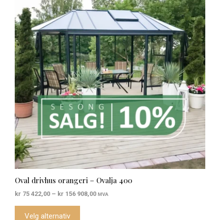
har
flere
varianter.
Alternativene
kan
velges
på
produktsiden
Oval drivhus orangeri – Ovalja 400
Prisområde:
kr
75 422,00
–
kr
156 908,00
MVA
kr 75
422,00
Velg alternativ