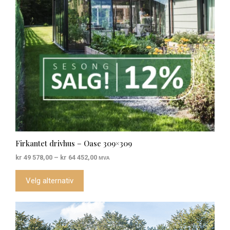
kan
velges
på
produktsiden
Firkantet drivhus – Oase 309×309
Prisområde:
kr
49 578,00
–
kr
64 452,00
MVA
kr 49
578,00
Velg alternativ
til
kr 64
452,00
Dette
produktet
har