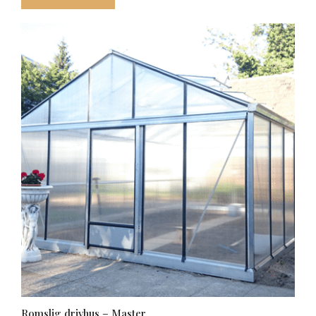
til
kr 156
908,00
Romslig drivhus – Master