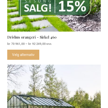
Drivhus orangeri – Sirkel 460
Prisområde:
kr
70 961,00
–
kr
92 249,00
MVA
kr 70
961,00
Velg alternativ
til
kr 92
249,00