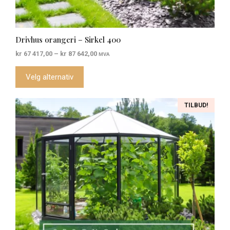
Drivhus orangeri – Sirkel 400
Prisområde:
kr
67 417,00
–
kr
87 642,00
MVA
kr 67
417,00
Velg alternativ
til
kr 87
642,00
Dette
TILBUD!
produktet
har
flere
varianter.
Alternativene
kan
velges
på
produktsiden