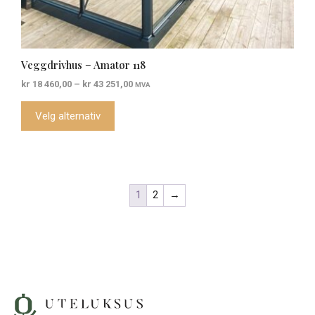
Veggdrivhus – Amatør 118
Prisområde:
kr
18 460,00
–
kr
43 251,00
MVA
kr 18
460,00
Velg alternativ
til
kr 43
251,00
1
2
→