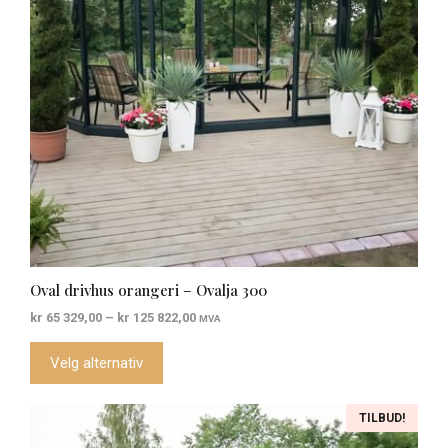
kan
velges
på
produktsiden
Oval drivhus orangeri – Ovalja 300
Prisområde:
kr
65 329,00
–
kr
125 822,00
MVA
kr 65
329,00
Velg alternativ
til
kr 125
822,00
Dette
TILBUD!
produktet