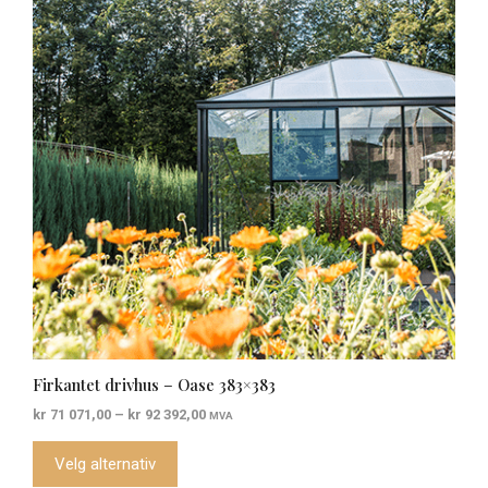
flere
varianter.
Alternativene
kan
velges
på
produktsiden
Firkantet drivhus – Oase 383×383
Prisområde:
kr
71 071,00
–
kr
92 392,00
MVA
kr 71
071,00
Velg alternativ
til