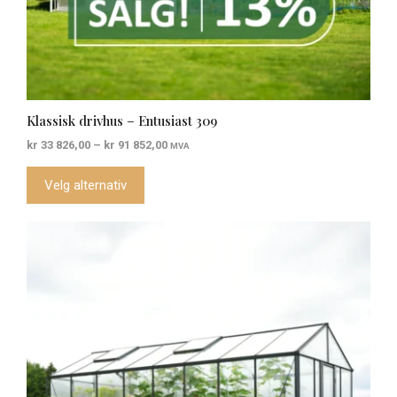
Klassisk drivhus – Entusiast 309
Prisområde:
kr
33 826,00
–
kr
91 852,00
MVA
kr 33
826,00
Velg alternativ
til
kr 91
852,00
Dette
produktet
har
flere
varianter.
Alternativene
kan
velges
på