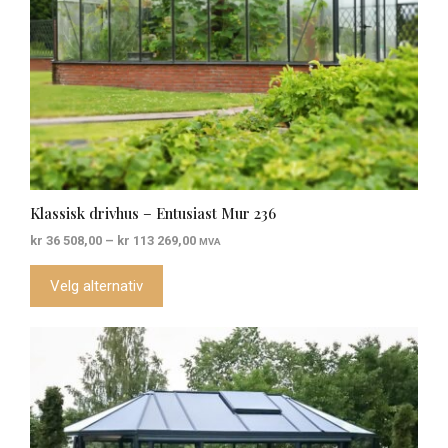
produktsiden
Klassisk drivhus – Entusiast Mur 236
Prisområde:
kr
36 508,00
–
kr
113 269,00
MVA
kr 36
508,00
Velg alternativ
til
kr 113
269,00
Dette
produktet
har
flere
varianter.
Alternativene