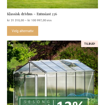
Klassisk drivhus – Entusiast 236
Prisområde:
kr
31 310,00
–
kr
100 997,00
MVA
kr 31
310,00
Velg alternativ
til
kr 100
997,00
Dette
TILBUD!
produktet
har
flere
varianter.
Alternativene
kan
velges
på
produktsiden