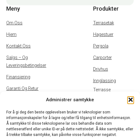
Meny
Produkter
Om Oss
Terrasetak
Hjem
Hagestuer
Kontakt Oss
Pergola
Salgs – Og
Carporter
Leveringsbetingelser
Drivhus
Finansiering
Innglassing
Garanti Og Retur
Terrasse
Administrer samtykke
Inspirasjon
Uteservering
Personvernpolicy Og
For å gi deg den beste opplevelsen bruker vi teknologier som
informasjonskapsler for å lagre og/eller få tilgang til enhetsinformasjon.
Cookies
Å samtykke til disse teknologiene lar oss behandle data som
nettleseratferd eller unike ID-er på dette nettstedet. Å ikke samtykke, eller
B2B
å trekke tilbake samtykke, kan påvirke visse funksjoner negativt.