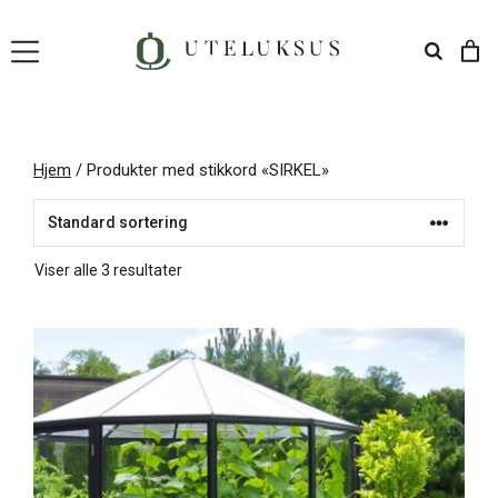
Hopp
til
innhold
Hjem
/ Produkter med stikkord «SIRKEL»
Viser alle 3 resultater
Dette
produktet
har
flere
varianter.
Alternativene
kan