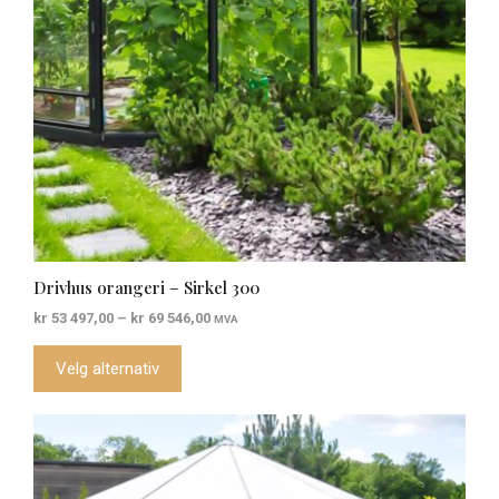
velges
på
produktsiden
Drivhus orangeri – Sirkel 300
Prisområde:
kr
53 497,00
–
kr
69 546,00
MVA
kr 53
497,00
Velg alternativ
til
kr 69
546,00
Dette
produktet
har