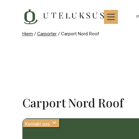
Hopp
til
innhold
P
Hjem
/
Carporter
/ Carport Nord Roof
Carport Nord Roof
Kontakt oss