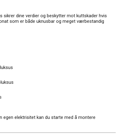
sikrer dine verdier og beskytter mot kuttskader hvis
rbonat som er både uknusbar og meget værbestandig
luksus
eluksus
s
din egen elektrisitet kan du starte med å montere