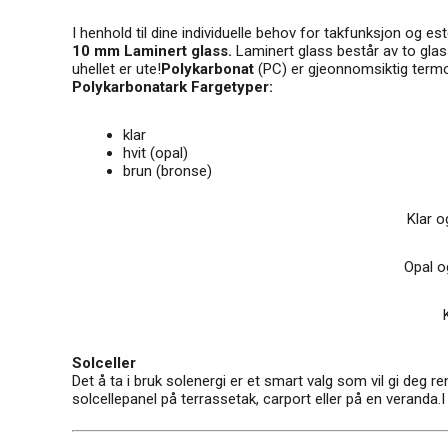
I henhold til dine individuelle behov for takfunksjon og este
10 mm Laminert glass.
Laminert glass består av to glas
uhellet er ute!
Polykarbonat
(PC) er gjeonnomsiktig termo
Polykarbonatark Fargetyper:
klar
hvit (opal)
brun (bronse)
Klar o
Opal o
Solceller
Det å ta i bruk solenergi er et smart valg som vil gi deg 
solcellepanel på terrassetak, carport eller på en veranda