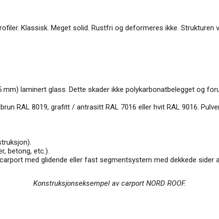
filer. Klassisk. Meget solid. Rustfri og deformeres ikke. Strukturen v
 mm) laminert glass. Dette skader ikke polykarbonatbelegget og for
un RAL 8019, grafitt / antrasitt RAL 7016 eller hvit RAL 9016. Pulver
struksjon).
r, betong, etc.).
t carport med glidende eller fast segmentsystem med dekkede sider av
Konstruksjonseksempel av carport NORD ROOF.