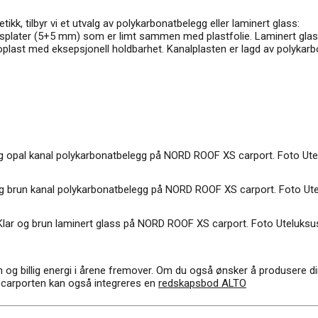
tikk, tilbyr vi et utvalg av polykarbonatbelegg eller laminert glass:
splater (5+5 mm) som er limt sammen med plastfolie. Laminert glass 
plast med eksepsjonell holdbarhet. Kanalplasten er lagd av polyka
g opal kanal polykarbonatbelegg på NORD ROOF XS carport.
Foto
Ute
g brun kanal polykarbonatbelegg på NORD ROOF XS carport.
Foto
Ut
Klar og brun laminert glass på NORD ROOF XS carport.
Foto
Uteluksu
ren og billig energi i årene fremover. Om du også ønsker å produsere 
.I carporten kan også integreres en
redskapsbod ALTO