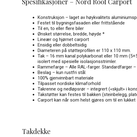
Spesifikasjoner – Nord Roof Carport
Konstruksjon – laget av høykvalitets aluminiumspro
Festet til bygningsfasaden eller frittstående
Til en, to eller flere biler
Ønsket størrelse, bredde, høyde *
Lineær og hjørnet carport
Ensidig eller dobbeltsidig.
Diameteren på støtteprofilen er 110 x 110 mm.
Tak – 16 mm kanal polykarbonat eller 10 mm (5+5
isolert med spesielle isolasjonsstrimler.
Rammefarge – Alle RAL-farger. Standardfarger – br
Beslag – kun rustfri stål.
100% gjenvinnbart materiale
Tilpasset nordiske klimaforhold
Takrenne og nedløpsrør – integrert («skjult» i kon
Takstøtter kan festes til bakken (steinbelegg, plate
Carport kan når som helst gjøres om til en lukke
Takdekke