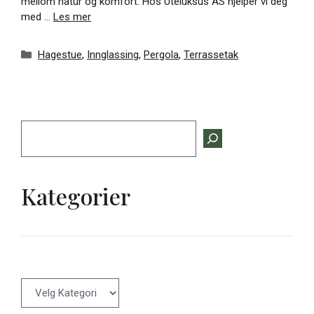
mellom natur og komfort. Hos Uteluksus AS hjelper vi deg
med …
Les mer
Kategorier
Hagestue
,
Innglassing
,
Pergola
,
Terrassetak
Søk
Kategorier