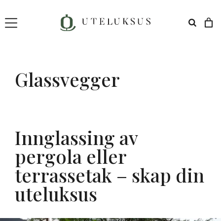
Hopp
til
innhold
Glassvegger
Innglassing av
pergola eller
terrassetak – skap din
uteluksus