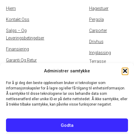
Hjem
Hagestuer
Kontakt Oss
Pergola
Salgs – Og
Carporter
Leveringsbetingelser
Drivhus
Finansiering
Innglassing
Garanti Og Retur
Terrasse
Administrer samtykke
Inspirasjon
Uteservering
Personvernpolicy Og
For å gi deg den beste opplevelsen bruker vi teknologier som
informasjonskapsler for å lagre og/eller få tilgang til enhetsinformasjon.
Cookies
Å samtykke til disse teknologiene lar oss behandle data som
nettleseratferd eller unike ID-er på dette nettstedet. Å ikke samtykke, eller
B2B
å trekke tilbake samtykke, kan påvirke visse funksjoner negativt.
Godta