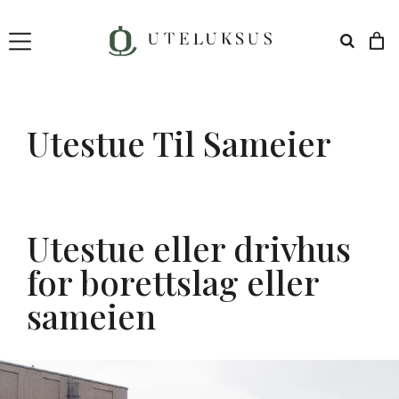
Hopp
til
innhold
Utestue Til Sameier
Utestue eller drivhus
for borettslag eller
sameien