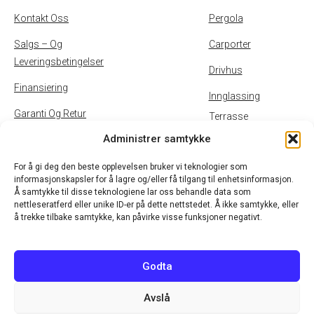
Kontakt Oss
Pergola
Salgs – Og
Carporter
Leveringsbetingelser
Drivhus
Finansiering
Innglassing
Garanti Og Retur
Terrasse
Administrer samtykke
Inspirasjon
Uteservering
Personvernpolicy Og
For å gi deg den beste opplevelsen bruker vi teknologier som
informasjonskapsler for å lagre og/eller få tilgang til enhetsinformasjon.
Cookies
Å samtykke til disse teknologiene lar oss behandle data som
nettleseratferd eller unike ID-er på dette nettstedet. Å ikke samtykke, eller
B2B
å trekke tilbake samtykke, kan påvirke visse funksjoner negativt.
Godta
Avslå