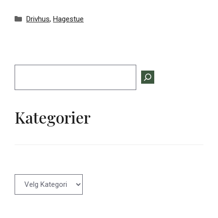
Kategorier
Drivhus
,
Hagestue
Søk
Kategorier