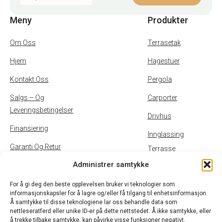
Meny
Produkter
Om Oss
Terrasetak
Hjem
Hagestuer
Kontakt Oss
Pergola
Salgs – Og
Carporter
Leveringsbetingelser
Drivhus
Finansiering
Innglassing
Garanti Og Retur
Terrasse
Administrer samtykke
Inspirasjon
Uteservering
Personvernpolicy Og
For å gi deg den beste opplevelsen bruker vi teknologier som
informasjonskapsler for å lagre og/eller få tilgang til enhetsinformasjon.
Cookies
Å samtykke til disse teknologiene lar oss behandle data som
nettleseratferd eller unike ID-er på dette nettstedet. Å ikke samtykke, eller
B2B
å trekke tilbake samtykke, kan påvirke visse funksjoner negativt.