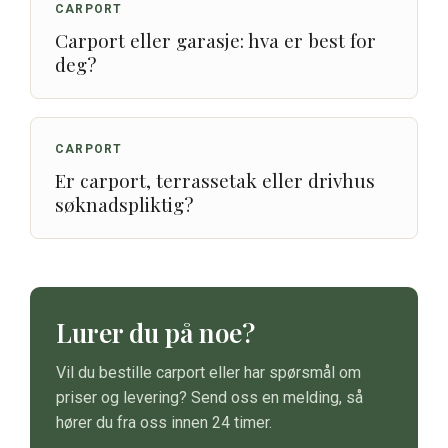
CARPORT
Carport eller garasje: hva er best for
deg?
CARPORT
Er carport, terrassetak eller drivhus
søknadspliktig?
Lurer du på noe?
Vil du bestille carport eller har spørsmål om
priser og levering? Send oss en melding, så
hører du fra oss innen 24 timer.