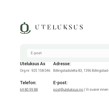
Uteluksus As
Adresse:
Org nr.: 925 158 046
Billingstadsletta 83, 1396 Billingst
Telefon:
E-post:
64 80 99 88
post@uteluksus.no
( Vi svarer innen