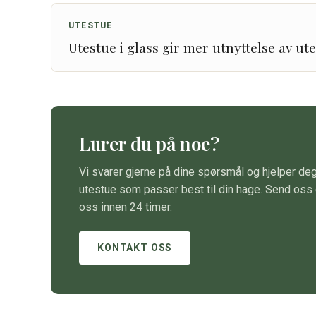
UTESTUE
Utestue i glass gir mer utnyttelse av u
Lurer du på noe?
Vi svarer gjerne på dine spørsmål og hjelper deg
utestue som passer best til din hage. Send oss 
oss innen 24 timer.
KONTAKT OSS