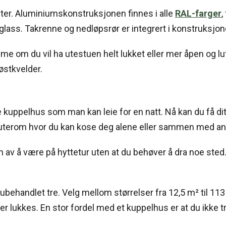
er. Aluminiumskonstruksjonen finnes i alle
RAL-farger
,
glass. Takrenne og nedløpsrør er integrert i konstruksjon
om du vil ha utestuen helt lukket eller mer åpen og luft
østkvelder.
te kuppelhus som man kan leie for en natt. Nå kan du få 
ig uterom hvor du kan kose deg alene eller sammen med an
en av å være på hyttetur uten at du behøver å dra noe ste
 ubehandlet tre. Velg mellom størrelser fra 12,5 m² til 
lukkes. En stor fordel med et kuppelhus er at du ikke tr