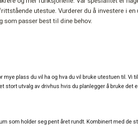
vakrere og mer funksjonelle. Vår spesialitet er ha
frittstående utestue. Vurderer du å investere i en
g som passer best til dine behov.
mye plass du vil ha og hva du vil bruke utestuen til. Vi 
et stort utvalg av drivhus hvis du planlegger å bruke det 
minium som holder seg pent året rundt. Kombinert med de 