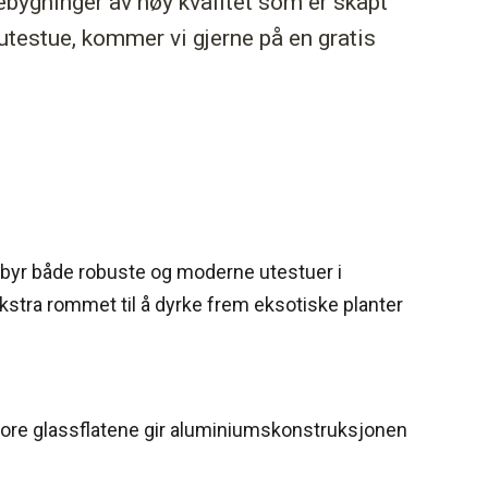
gebygninger av høy kvalitet som er skapt
 utestue, kommer vi gjerne på en gratis
tilbyr både robuste og moderne utestuer i
ekstra rommet til å dyrke frem eksotiske planter
store glassflatene gir aluminiumskonstruksjonen