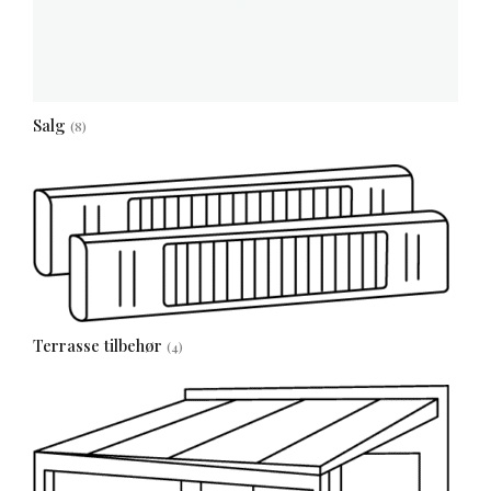
Salg
(8)
Terrasse tilbehør
(4)