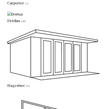
Carporter
(3)
Drivhus
(18)
Hagestuer
(6)