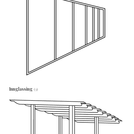
Innglassing
(3)