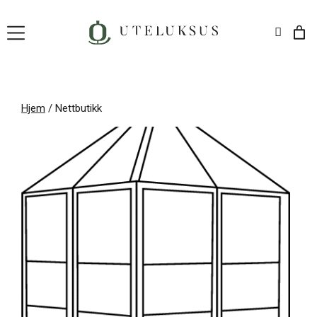
Hopp
til
innhold
Hjem
/ Nettbutikk