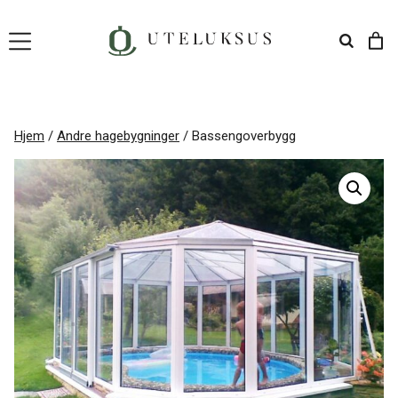
Hopp
til
innhold
Hjem
/
Andre hagebygninger
/ Bassengoverbygg