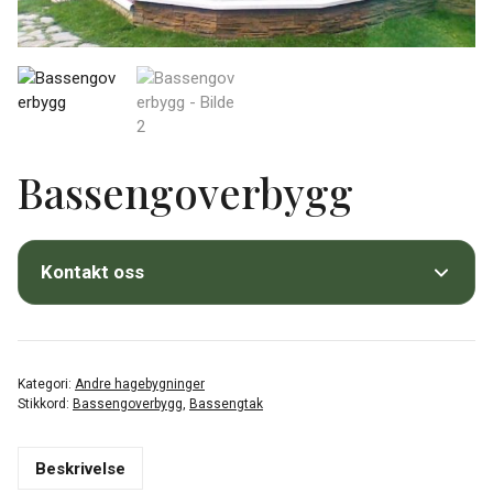
Bassengoverbygg
Kontakt oss
Få et tilbud på Bassengoverbygg
Fyll inn skjemaet så kontakter vi deg.
Kategori:
Andre hagebygninger
Stikkord:
Bassengoverbygg
,
Bassengtak
Beskrivelse