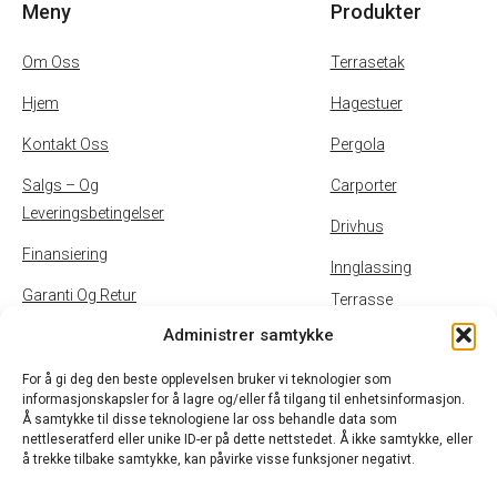
Meny
Produkter
Om Oss
Terrasetak
Hjem
Hagestuer
Kontakt Oss
Pergola
Salgs – Og
Carporter
Leveringsbetingelser
Drivhus
Finansiering
Innglassing
Garanti Og Retur
Terrasse
Administrer samtykke
Inspirasjon
Uteservering
Personvernpolicy Og
For å gi deg den beste opplevelsen bruker vi teknologier som
informasjonskapsler for å lagre og/eller få tilgang til enhetsinformasjon.
Cookies
Å samtykke til disse teknologiene lar oss behandle data som
nettleseratferd eller unike ID-er på dette nettstedet. Å ikke samtykke, eller
B2B
å trekke tilbake samtykke, kan påvirke visse funksjoner negativt.