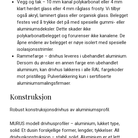
Vegg og tak – 10 mm kanal polykarbonat eller 4 mm
klart herdet glass eller 4 mm råglass frosty. Vi tilbyr
også akryl, laminert glass eller organisk glass. Belegget
festes ved å trykke det på med spesielle gummi- eller
aluminiumsdeksler. Dette skader ikke
polykarbonatbelegget og forurenser ikke kanalene. De
åpne endene av belegget er nøye isolert med spesielle
isolasjonsstrimler.
Rammefarge – drivhus leveres i ubehandlet aluminium.
Dersom du ønsker en annen farge enn ubehandlet
aluminium, kan drivhus lakkeres i alle RAL fargekoder
mot pristillegg. Pulverlakkering kun i sertifiserte
aluminiumsmalingsfirmaer.
Konstruksjon
Robust konstruksjonsdrivhus av aluminiumsprofil.
MURUS modell drivhusprofiler – aluminium, lukket type,
solid. Et dusin forskjellige former, lengder, tykkelser. All
drivhuskonstruksjon – stabil, solid. Aluminium er et lett,