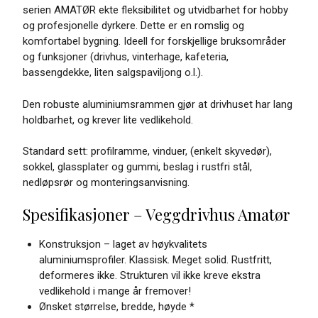
serien AMATØR ekte fleksibilitet og utvidbarhet for hobby
og profesjonelle dyrkere. Dette er en romslig og
komfortabel bygning. Ideell for forskjellige bruksområder
og funksjoner (drivhus, vinterhage, kafeteria,
bassengdekke, liten salgspaviljong o.l.).
Den robuste aluminiumsrammen gjør at drivhuset har lang
holdbarhet, og krever lite vedlikehold.
Standard sett: profilramme, vinduer, (enkelt skyvedør),
sokkel, glassplater og gummi, beslag i rustfri stål,
nedløpsrør og monteringsanvisning.
Spesifikasjoner – Veggdrivhus Amatør
Konstruksjon – laget av høykvalitets
aluminiumsprofiler. Klassisk. Meget solid. Rustfritt,
deformeres ikke. Strukturen vil ikke kreve ekstra
vedlikehold i mange år fremover!
Ønsket størrelse, bredde, høyde *