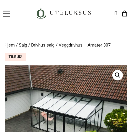
Hopp
til
innhold
Hjem
/
Salg
/
Drivhus salg
/ Veggdrivhus – Amatør 307
TILBUD!