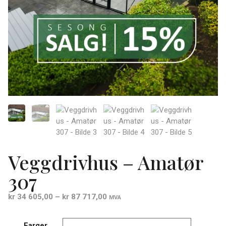
Veggdrivhus – Amatør
307
Prisområde:
kr
34 605,00
–
kr
87 717,00
MVA
kr 34
605,00
Farger