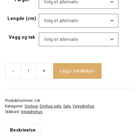
til
kr 87
717,00
Lengde (cm)
Vegg og tak
Legg i handlekurv
Veggdrivhus
-
Amatør
307
Produktnummer:
I/A
antall
Kategorier:
Drivhus
,
Drivhus salg
,
Salg
,
Veggdrivhus
Stikkord:
Veggdrivhus
Beskrivelse