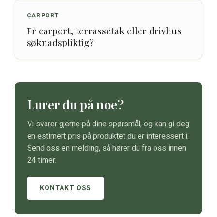
CARPORT
Er carport, terrassetak eller drivhus
søknadspliktig?
Lurer du på noe?
Vi svarer gjerne på dine spørsmål, og kan gi deg
en estimert pris på produktet du er interessert i.
Send oss en melding, så hører du fra oss innen
24 timer.
KONTAKT OSS