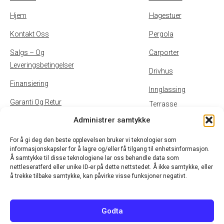
Hjem
Hagestuer
Kontakt Oss
Pergola
Salgs – Og
Carporter
Leveringsbetingelser
Drivhus
Finansiering
Innglassing
Garanti Og Retur
Terrasse
Administrer samtykke
Inspirasjon
Uteservering
Personvernpolicy Og
For å gi deg den beste opplevelsen bruker vi teknologier som
informasjonskapsler for å lagre og/eller få tilgang til enhetsinformasjon.
Cookies
Å samtykke til disse teknologiene lar oss behandle data som
nettleseratferd eller unike ID-er på dette nettstedet. Å ikke samtykke, eller
B2B
å trekke tilbake samtykke, kan påvirke visse funksjoner negativt.
Godta