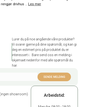
u rengjør drivhus …
Les mer
Lurer du på noe angående våre produkter?
Vi svarer gjerne på dine spørsmål, og kan gi
deg en estimert pris på produktet du er
interessert i. Bare send oss en melding i
skjemaet nedenfor med alle spørsmål du
har.
ad (ingen showroom)
Arbeidstid:
Man-fre: 08:00 - 18:00