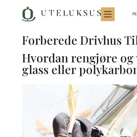
Hopp
til
PE
innhold
Forberede Drivhus T
Hvordan rengjøre og 
glass eller polykarbo