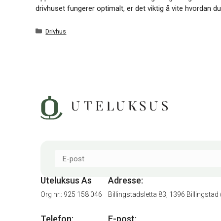
drivhuset fungerer optimalt, er det viktig å vite hvordan d
Kategorier
Drivhus
Uteluksus As
Adresse:
Org nr.: 925 158 046
Billingstadsletta 83, 1396 Billingst
Telefon:
E-post: