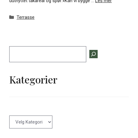
uutnyttet takareal og spør:«Kan vi bygge …
Les mer
Kategorier
Terrasse
Søk
Kategorier