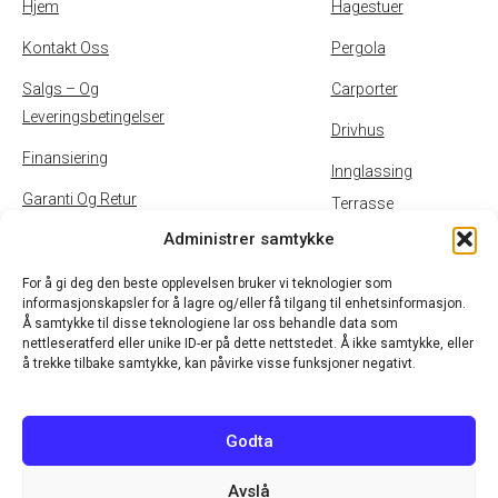
Hjem
Hagestuer
Kontakt Oss
Pergola
Salgs – Og
Carporter
Leveringsbetingelser
Drivhus
Finansiering
Innglassing
Garanti Og Retur
Terrasse
Administrer samtykke
Inspirasjon
Uteservering
Personvernpolicy Og
For å gi deg den beste opplevelsen bruker vi teknologier som
informasjonskapsler for å lagre og/eller få tilgang til enhetsinformasjon.
Cookies
Å samtykke til disse teknologiene lar oss behandle data som
nettleseratferd eller unike ID-er på dette nettstedet. Å ikke samtykke, eller
B2B
å trekke tilbake samtykke, kan påvirke visse funksjoner negativt.
Godta
Avslå