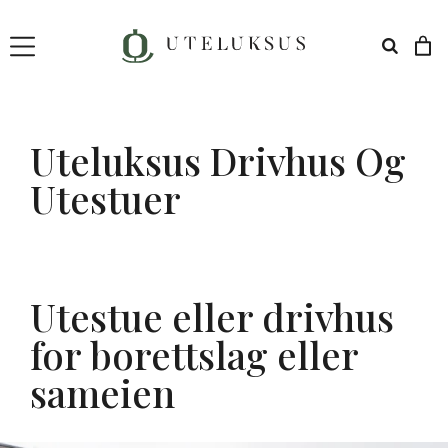
Hopp
til
innhold
Uteluksus Drivhus Og
Utestuer
Utestue eller drivhus
for borettslag eller
sameien