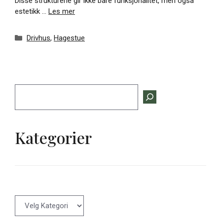
Disse strukturene gir ikke bare funksjonalitet, men også
estetikk …
Les mer
Kategorier
Drivhus
,
Hagestue
Søk
Kategorier