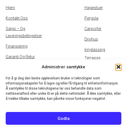
Hjem
Hagestuer
Kontakt Oss
Pergola
Salgs – Og
Carporter
Leveringsbetingelser
Drivhus
Finansiering
Innglassing
Garanti Og Retur
Terrasse
Administrer samtykke
Inspirasjon
Uteservering
Personvernpolicy Og
For å gi deg den beste opplevelsen bruker vi teknologier som
informasjonskapsler for å lagre og/eller få tilgang til enhetsinformasjon.
Cookies
Å samtykke til disse teknologiene lar oss behandle data som
nettleseratferd eller unike ID-er på dette nettstedet. Å ikke samtykke, eller
B2B
å trekke tilbake samtykke, kan påvirke visse funksjoner negativt.
Godta